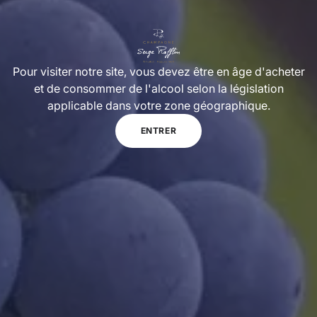
Pour visiter notre site, vous devez être en âge d'acheter
et de consommer de l'alcool selon la législation
applicable dans votre zone géographique.
ENTRER